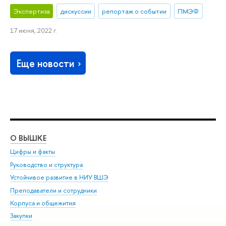
Экспертиза
дискуссии
репортаж о событии
ПМЭФ
17 июня, 2022 г.
Еще новости
О ВЫШКЕ
ОБ
Цифры и факты
Ли
Руководство и структура
Дов
Устойчивое развитие в НИУ ВШЭ
Ол
Преподаватели и сотрудники
При
Корпуса и общежития
Вы
Закупки
При